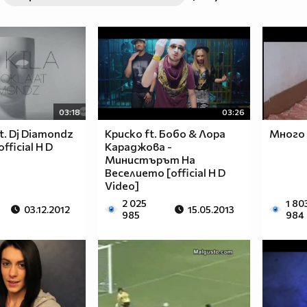
03:18
03:26
at. Dj Diamondz
Криско ft. Бобо & Лора
Много
official H D
Караджова -
Министърът На
Веселието [official H D
Video]
2 025
1 80
03.12.2012
15.05.2013
985
984