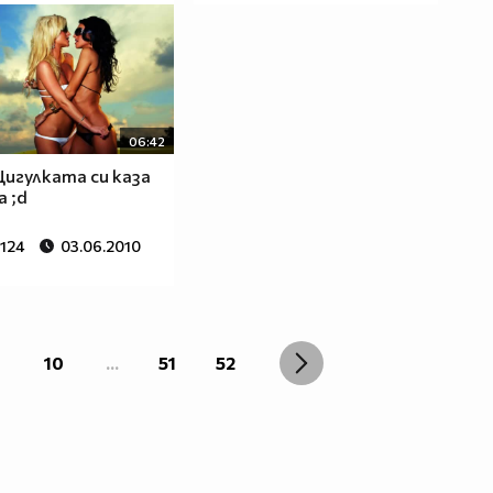
06:42
 Цигулката си каза
 ;d
 124
03.06.2010
10
...
51
52