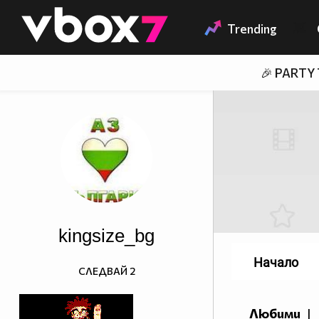
Member of
👾
Trending
🎉 PARTY
kingsize_bg
Начало
СЛЕДВАЙ
2
Любими
|