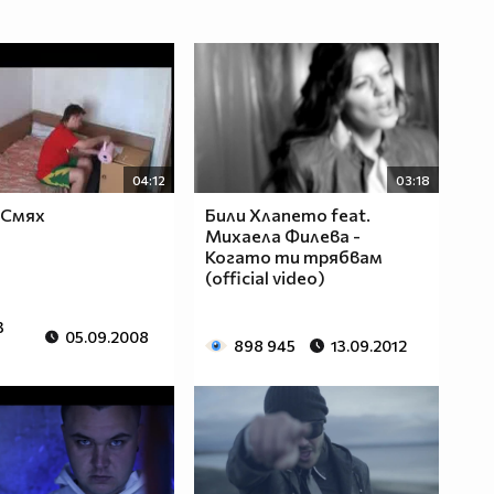
04:12
03:18
 Смях
Били Хлапето feat.
Михаела Филева -
Когато ти трябвам
(official video)
3
05.09.2008
898 945
13.09.2012