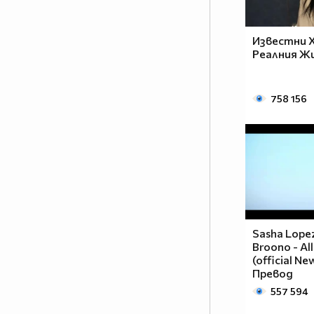
Известни 
Реалния Ж
758 156
Sasha Lopez
Broono - Al
(official Ne
Превод
557 594