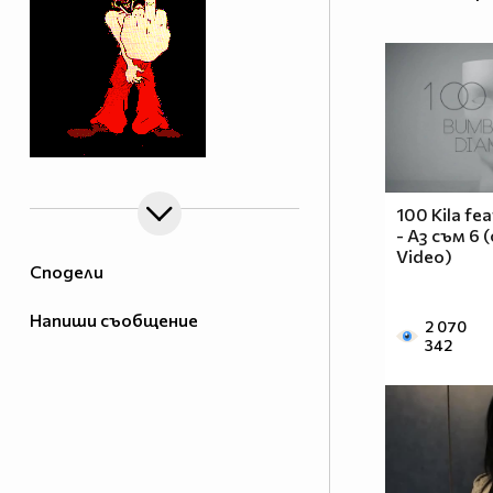
100 Kila fe
- Аз съм 6 (
Video)
Сподели
Напиши съобщение
2 070
342