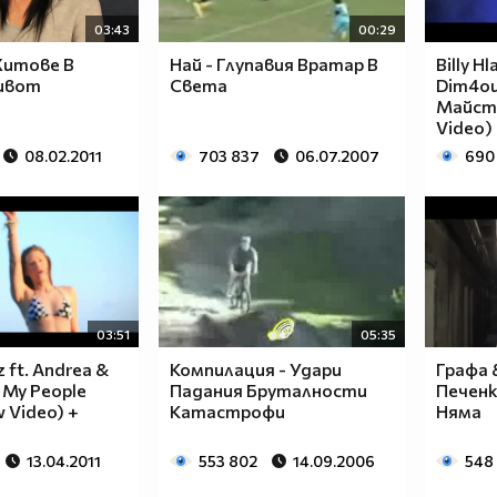
03:43
00:29
Хитовe В
Най - Глупавия Вратар В
Billy H
ивот
Света
Dim4ou
Майсто
Video)
08.02.2011
703 837
06.07.2007
690
03:51
05:35
 ft. Andrea &
Компилация - Удари
Графа 
l My People
Падания Бруталности
Печенк
w Video) +
Катастрофи
Няма
13.04.2011
553 802
14.09.2006
548