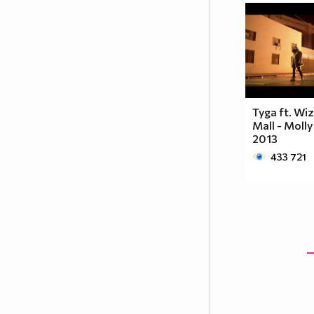
Tyga ft. Wiz
Mall - Moll
2013
433 721