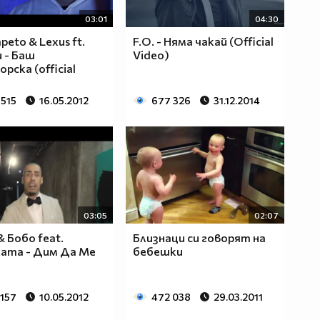
03:01
04:30
lapeto & Lexus ft.
F.O. - Няма чакай (Official
 - Баш
Video)
рска (official
 515
16.05.2012
677 326
31.12.2014
03:05
02:07
& Бобо feat.
Близнаци си говорят на
ата - Дим Да Ме
бебешки
 157
10.05.2012
472 038
29.03.2011