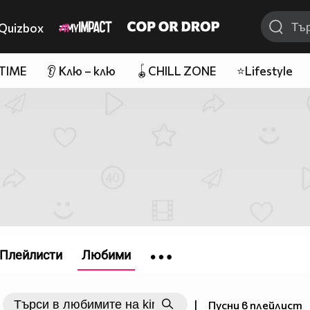
Quizbox
 TIME
👂 Клю – клю
🪀CHILL ZONE
⭐Lifestyle
Плейлисти
Любими
|
Пусни в плейлист