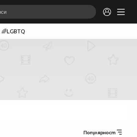
🌈LGBTQ
Популярност