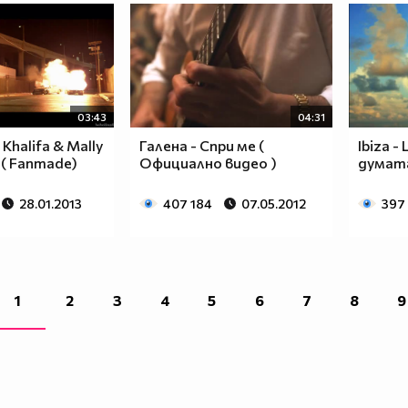
03:43
04:31
 Khalifa & Mally
Галена - Спри ме (
Ibiza -
y ( Fanmade)
Официално видео )
думата
28.01.2013
407 184
07.05.2012
397
1
2
3
4
5
6
7
8
9