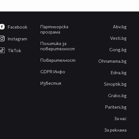
Партньорска
Abv.bg
Facebook
програма
Vesti.bg
Instagram
Политика за
поверителност
Gong.bg
TikTok
Поверителност
Оhnamama.bg
GDPR Инфо
Edna.bg
Известия
Sinoptik.bg
Grabo.bg
Pariteni.bg
За нас
За реклама