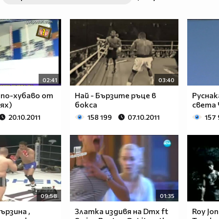
02:41
03:40
 по-хубаво от
Hай - Бързите ръце в
Руснак
мях)
бокса
света 
20.10.2011
158 199
07.10.2011
157 
09:58
01:35
ързина ,
Златка издивя на Dmx ft
Roy Jon