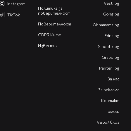
Vesti.bg
Instagram
Политика за
поверителност
Gong.bg
TikTok
Поверителност
Оhnamama.bg
GDPR Инфо
Edna.bg
Известия
Sinoptik.bg
Grabo.bg
Pariteni.bg
За нас
За реклама
Контакт
Помощ
VBox7 блог