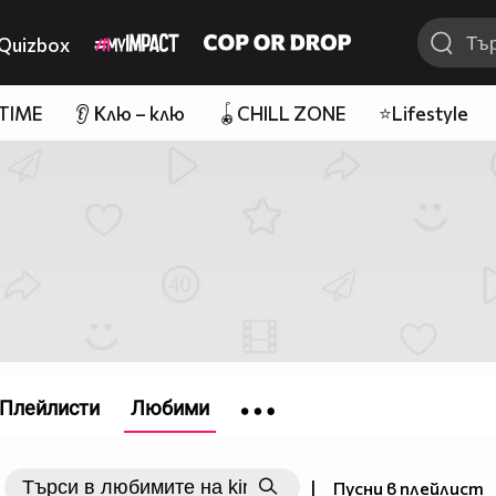
Quizbox
 TIME
👂 Клю – клю
🪀CHILL ZONE
⭐Lifestyle
Плейлисти
Любими
|
Пусни в плейлист