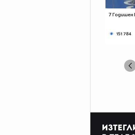
7 Годишен 
151 784