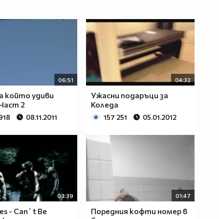
06:51
04:32
а който удиви
Ужасни подаръци за
Част 2
Коледа
918
08.11.2011
157 251
05.01.2012
03:39
01:47
es - Can`t Be
Поредния кофти номер в