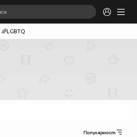
🌈LGBTQ
Популярност