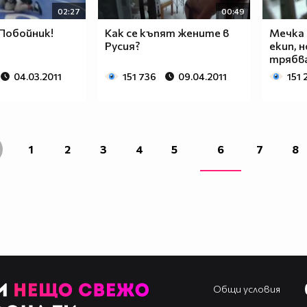
02:27
00:49
Побойник!
Как се къпят жените в
Мечка 
Русия?
екип, 
трябва.
04.03.2011
151 736
09.04.2011
151 
1
2
3
4
5
6
7
8
Общи условия