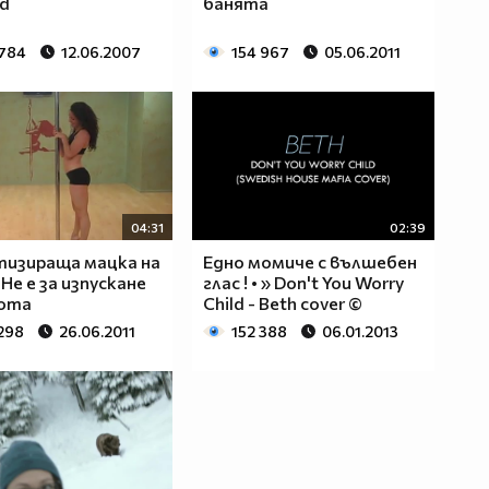
d
банята
 784
12.06.2007
154 967
05.06.2011
04:31
02:39
тизираща мацка на
Едно момиче с вълшебен
 Не е за изпускане
глас ! • » Don't You Worry
сота
Child - Beth cover ©
 298
26.06.2011
152 388
06.01.2013