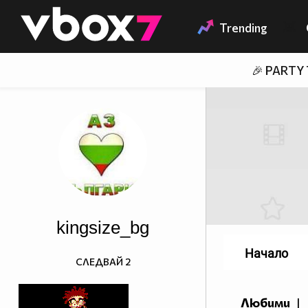
Member of
👾
Trending
🎉 PARTY
kingsize_bg
Начало
СЛЕДВАЙ
2
Любими
|