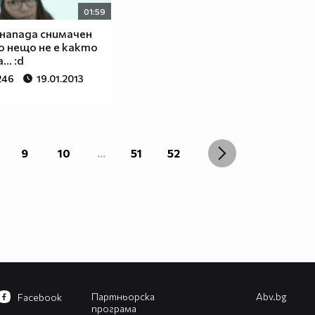
01:59
напада снимачен
но нещо не е както
.. :d
246
19.01.2013
9
10
...
51
52
Партньорска
Abv.bg
Facebook
програма