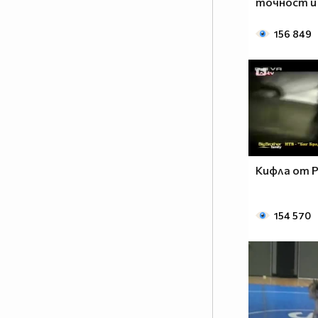
точност и
156 849
Кифла от Р
154 570