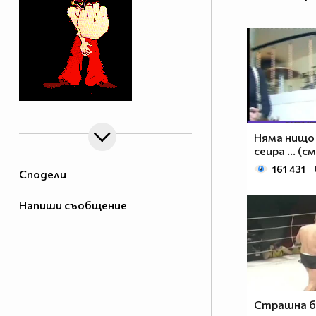
Няма нищо
сеира ... (с
161 431
Сподели
Напиши съобщение
Страшна б