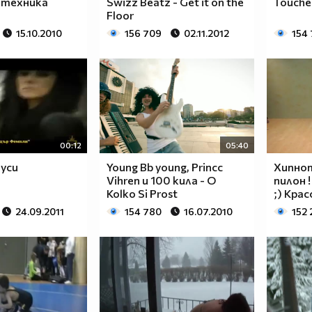
 техника
Swizz Beatz - Get it on the
Touche
Floor
15.10.2010
156 709
02.11.2012
154
00:12
05:40
уси
Young Bb young, Princc
Хипно
Vihren и 100 кила - O
пилон !
Kolko Si Prost
;) Кра
24.09.2011
154 780
16.07.2010
152