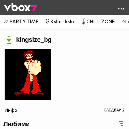
Member of
👾
🎉 PARTY TIME
👂 Клю – клю
🪀CHILL ZONE
⭐Li
kingsize_bg
Инфо
СЛЕДВАЙ
2
Любими