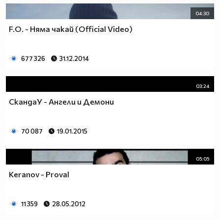
04:30
F.O. - Няма чакай (Official Video)
677 326
31.12.2014
03:24
СкандаУ - Ангели и Демони
70 087
19.01.2015
05:05
Keranov - Proval
11 359
28.05.2012