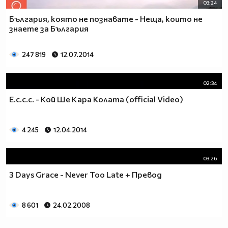
03:24
България, която не познавате - Неща, които не
знаете за България
247 819
12.07.2014
02:34
E.c.c.c. - Кой Ше Кара Колата (official Video)
4 245
12.04.2014
03:26
3 Days Grace - Never Too Late + Превод
8 601
24.02.2008