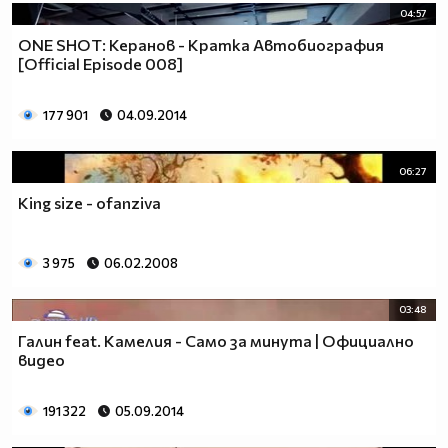
04:57
ONE SHOT: Керанов - Кратка Автобиография
[Official Episode 008]
177 901
04.09.2014
06:27
King size - ofanziva
3 975
06.02.2008
03:48
Галин feat. Камелия - Само за минута | Официално
видео
191 322
05.09.2014