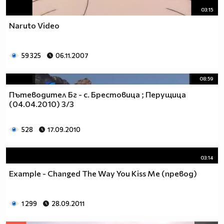
03:15
Naruto Video
59 325
06.11.2007
08:59
Пътеводител Бг - с. Брестовица ; Перущица
(04.04.2010) 3/3
528
17.09.2010
03:14
Example - Changed The Way You Kiss Me (превод)
1 299
28.09.2011