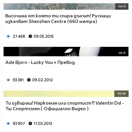
04:15
Височина от която ти спира дъхът! Руснаци
изкачват Shenzhen Centre (660 метра)
27 468
09.05.2015
05:31
Asle Bjorn - Lucky You + Превод
93 381
09.02.2012
03:06
Ти избираш! Наркоман или спортист?! Valentin Dsl -
Ты Спортсмен ( Официално Видео )
93 907
17.03.2013