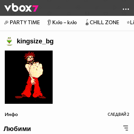
Member of
👾
🎉 PARTY TIME
👂 Клю – клю
🪀CHILL ZONE
⭐Li
kingsize_bg
Инфо
СЛЕДВАЙ
2
Любими