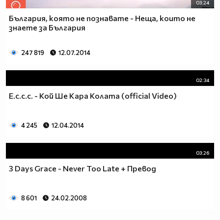
03:24
България, която не познавате - Неща, които не
знаете за България
247 819
12.07.2014
02:34
E.c.c.c. - Кой Ше Кара Колата (official Video)
4 245
12.04.2014
03:26
3 Days Grace - Never Too Late + Превод
8 601
24.02.2008