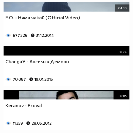
04:30
F.O. - Няма чакай (Official Video)
677 326
31.12.2014
03:24
СкандаУ - Ангели и Демони
70 087
19.01.2015
05:05
Keranov - Proval
11 359
28.05.2012