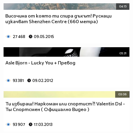
04:15
Височина от която ти спира дъхът! Руснаци
изкачват Shenzhen Centre (660 метра)
27 468
09.05.2015
05:31
Asle Bjorn - Lucky You + Превод
93 381
09.02.2012
03:06
Ти избираш! Наркоман или спортист?! Valentin Dsl -
Ты Спортсмен ( Официално Видео )
93 907
17.03.2013