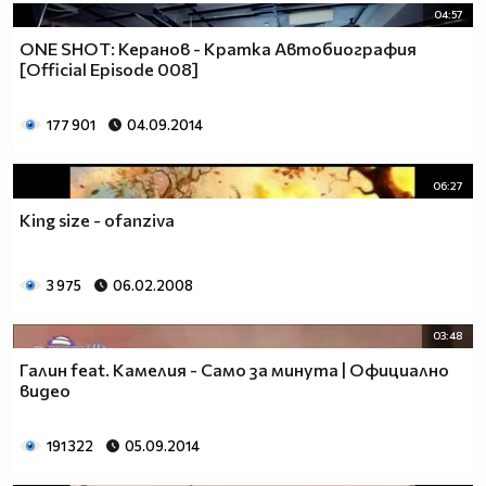
04:57
ONE SHOT: Керанов - Кратка Автобиография
[Official Episode 008]
177 901
04.09.2014
06:27
King size - ofanziva
3 975
06.02.2008
03:48
Галин feat. Камелия - Само за минута | Официално
видео
191 322
05.09.2014