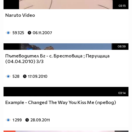
03:15
Naruto Video
59 325
06.11.2007
08:59
Пътеводител Бг - с. Брестовица ; Перущица
(04.04.2010) 3/3
528
17.09.2010
03:14
Example - Changed The Way You Kiss Me (превод)
1 299
28.09.2011