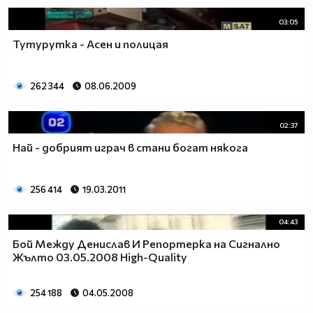
03:05
Тутурутка - Асен и полицая
262 344
08.06.2009
02:37
Най - добрият играч в стани богат някога
256 414
19.03.2011
04:43
Бой Между Денислав И Репортерка на Сигнално
Жълто 03.05.2008 High-Quality
254 188
04.05.2008