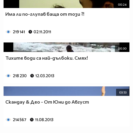
00:24
Има ли по-глупав баща от този ?!
219 141
02.11.2011
00:30
Тихите води са най-дълбоки. Смях!
218 230
12.03.2013
03:53
Скандау & Део - От Юни до Август
214 567
11.08.2013