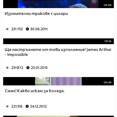
09:08
Изумителни трикове с цигари
231 753
30.06.2011
03:34
Ще настръхнете от това изпълнение! James Arthur
- Impossible
231 872
23.01.2013
00:49
Смях! Какво искам за Коледа.
221 316
24.12.2012