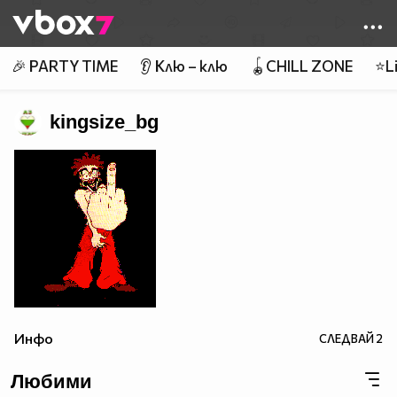
Member of
👾
🎉 PARTY TIME
👂 Клю – клю
🪀CHILL ZONE
⭐Li
kingsize_bg
Инфо
СЛЕДВАЙ
2
Любими