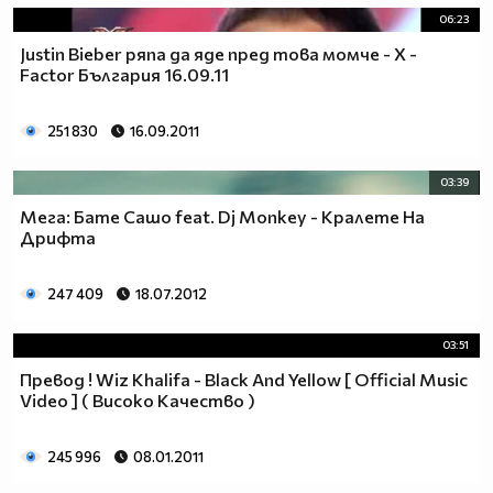
06:23
Justin Bieber ряпа да яде пред това момче - X -
Factor България 16.09.11
251 830
16.09.2011
03:39
Мега: Бате Сашо feat. Dj Monkey - Кралете На
Дрифта
247 409
18.07.2012
03:51
Превод ! Wiz Khalifa - Black And Yellow [ Official Music
Video ] ( Високо Качество )
245 996
08.01.2011