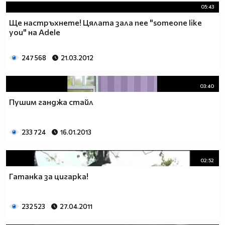
05:43
Ще настръхнете! Цялата зала пее "someone like
you" на Adele
247 568
21.03.2012
03:40
Пушим ганджа стайл
233 724
16.01.2013
02:52
Гатанка за цигарка!
232 523
27.04.2011