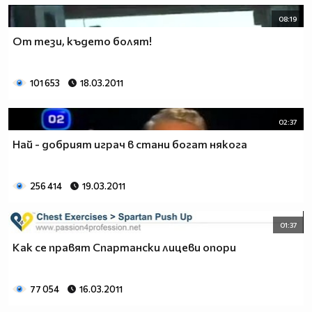
08:19
От тези, където болят!
101 653
18.03.2011
02:37
Най - добрият играч в стани богат някога
256 414
19.03.2011
01:37
Как се правят Спартански лицеви опори
77 054
16.03.2011