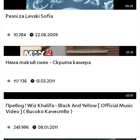
05:01
Pesni za Levski Sofia
10 284
22.06.2009
01:31
Няма такъв смях - Скрита камера
117 736
13.03.2011
03:51
Превод ! Wiz Khalifa - Black And Yellow [ Official Music
Video ] ( Високо Качество )
245 996
08.01.2011