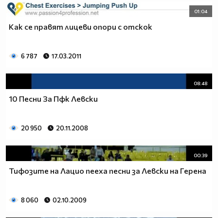
01:04
Как се правят лицеви опори с отскок
6 787
17.03.2011
08:48
10 Песни За Пфк Левски
20 950
20.11.2008
00:39
Тифозите на Лацио пееха песни за Левски на Герена
8 060
02.10.2009