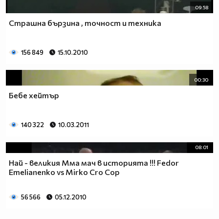
09:58
Страшна бързина , точност и техника
156 849
15.10.2010
00:30
Бебе хейтър
140 322
10.03.2011
08:01
Най - великия Мма мач в историята !!! Fedor
Emelianenko vs Mirko Cro Cop
56 566
05.12.2010