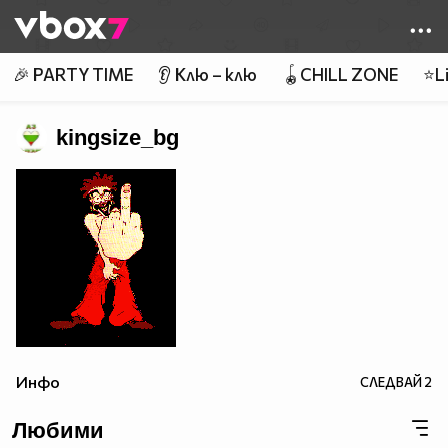
Member of
👾
🎉 PARTY TIME
👂 Клю – клю
🪀CHILL ZONE
⭐Li
kingsize_bg
Инфо
СЛЕДВАЙ
2
Любими