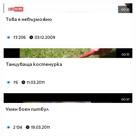
00:33
Това е невъзможно
73 206
03.12.2009
00:51
Танцуваща костенурка
76
11.03.2011
00:37
Умен боен питбул
2 134
19.03.2011