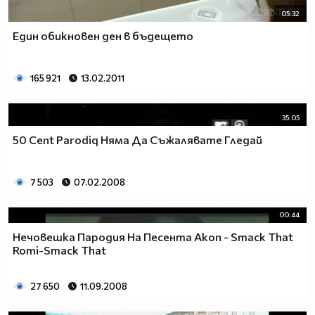
05:32
Един обикновен ден в бъдещето
165 921
13.02.2011
35:05
50 Cent Parodiq Няма Да Съжалявате Гледай
7 503
07.02.2008
00:44
Нечовешка Пародия На Песента Akon - Smack That
Romi-Smack That
27 650
11.09.2008