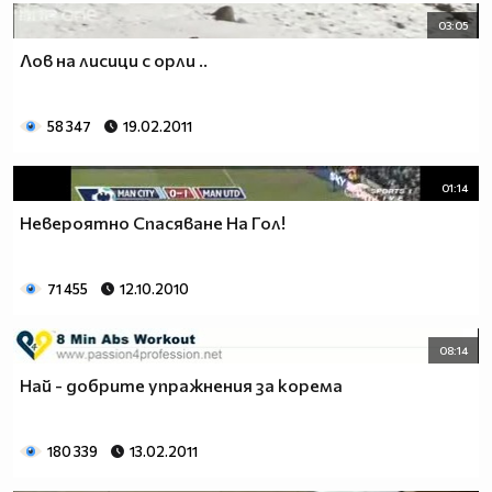
03:05
Лов на лисици с орли ..
58 347
19.02.2011
01:14
Невероятно Спасяване На Гол!
71 455
12.10.2010
08:14
Най - добрите упражнения за корема
180 339
13.02.2011