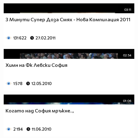
03:11
3 Минути Супер Доза Смях - Нова Компилация 2011
131 622
27.02.2011
02:54
Химн на Фк Левски София
1 578
12.05.2010
01:06
Когато над София мръкне..,
2 194
11.06.2010