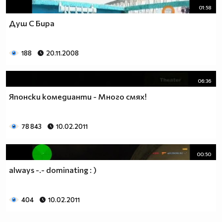
01:58
Душ С Бира
188
20.11.2008
06:36
Японски комедианти - Много смях!
78 843
10.02.2011
00:50
always -.- dominating : )
404
10.02.2011