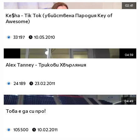
02:41
Ke$ha - Tik Tok (убийствена Пародия Key of
Awesome)
33 197
10.05.2010
04:59
Alex Tanney - Трикови Хвърляния
24 189
23.02.2011
04:49
Това е да си про!
105 500
10.02.2011