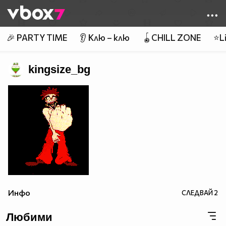
Member of
👾
🎉 PARTY TIME
👂 Клю – клю
🪀CHILL ZONE
⭐Li
kingsize_bg
Инфо
СЛЕДВАЙ
2
Любими