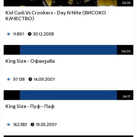
03:05
Kid Cudi Vs Crookers - Day N Nite (ВИСОКО
КАЧЕСТВО)
11 897
30.12.2008
04:20
King Size - Офанзива
97 138
14.09.2007
04:17
King Size - Пуф - Паф
162 383
19.05.2007