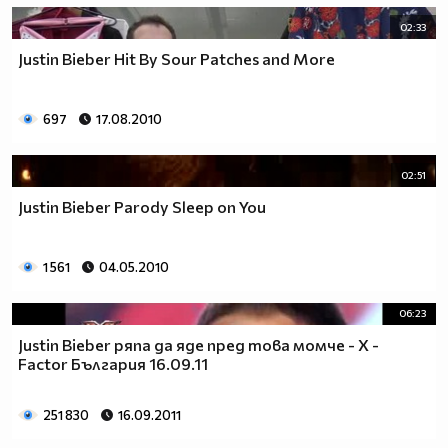
02:33
Justin Bieber Hit By Sour Patches and More
697
17.08.2010
02:51
Justin Bieber Parody Sleep on You
1 561
04.05.2010
06:23
Justin Bieber ряпа да яде пред това момче - X -
Factor България 16.09.11
251 830
16.09.2011