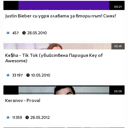
00:21
Justin Bieber си удря главата за втори път! Смях!
457
28.05.2010
02:41
Ke$ha - Tik Tok (убийствена Пародия Key of
Awesome)
33 197
10.05.2010
05:05
Keranov - Proval
11 359
28.05.2012