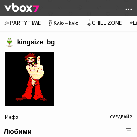
Member of
👾
🎉 PARTY TIME
👂 Клю – клю
🪀CHILL ZONE
⭐Li
kingsize_bg
Инфо
СЛЕДВАЙ
2
Любими