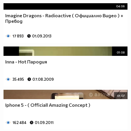
04:06
Imagine Dragons - Radioactive ( Официално Видео ) +
Превод
17 893
01.09.2013
01:08
Inna - Hot Пародия
35 495
07.08.2009
01:07
Iphone 5 - ( Officiall Amazing Concept )
162 484
01.09.2011