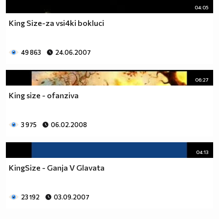
04:05
King Size-za vsi4ki bokluci
49 863
24.06.2007
06:27
King size - ofanziva
3 975
06.02.2008
04:13
KingSize - Ganja V Glavata
23 192
03.09.2007