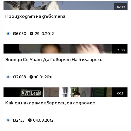
02:19
Произходът на дъбстепа
136 050
29.10.2012
01:00
Японци Се Учат Да Говорят На Български
132 668
10.01.2011
00:31
Как да накараме гвардеец да се засмее
132 133
04.08.2012