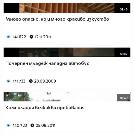
01:49
Много опасно, но и много красиво изкуство
141 622
12.11.2011
01:52
Почерпен младеж нападна автобус
141 733
28.09.2009
18:49
Компилация всякакви пребивания
140 723
05.08.2011