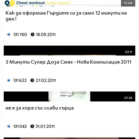
12:04
Как да оформим Гърдите си за само 12 минути на
ден !
131 760
18.09.2011
03:11
3 Минути Супер Доза Смях - Нова Компилация 2011
131 622
27.02.2011
07:36
не е за хора със слаби сърца
131 043
31.07.2011