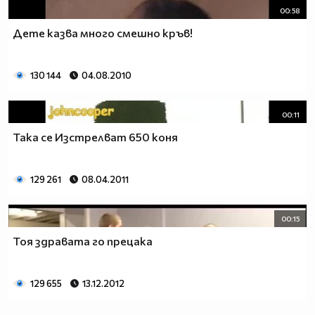
00:58
Дете казва много смешно кръв!
130 144
04.08.2010
00:11
Така се Изстрелват 650 коня
129 261
08.04.2011
00:15
Тоя здравата го прецака
129 655
13.12.2012