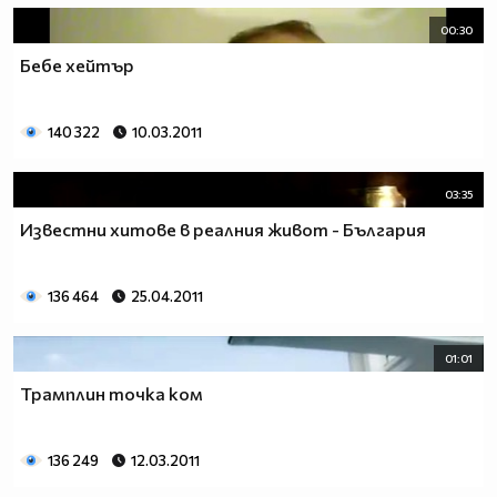
00:30
Бебе хейтър
140 322
10.03.2011
03:35
Известни хитове в реалния живот - България
136 464
25.04.2011
01:01
Трамплин точка ком
136 249
12.03.2011