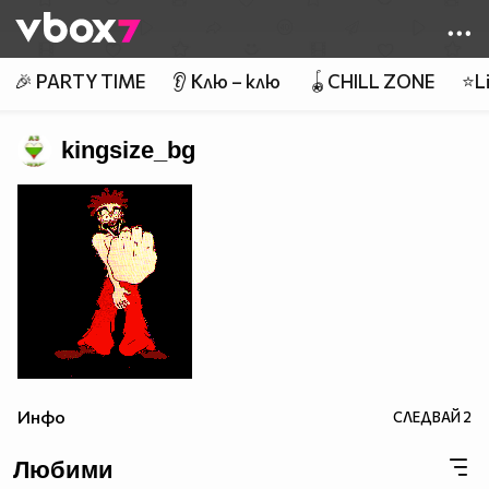
Member of
👾
🎉 PARTY TIME
👂 Клю – клю
🪀CHILL ZONE
⭐Li
kingsize_bg
Инфо
СЛЕДВАЙ
2
Любими