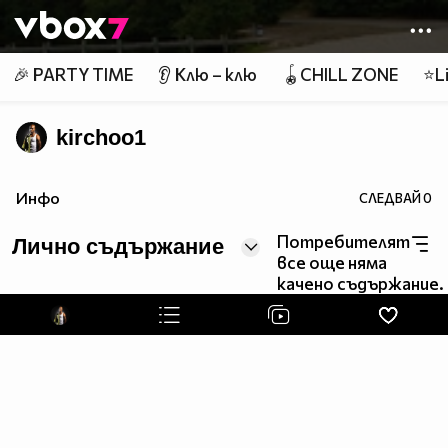
Member of
👾
🎉 PARTY TIME
👂 Клю – клю
🪀CHILL ZONE
⭐Li
kirchoo1
Инфо
СЛЕДВАЙ
0
Потребителят
Лично съдържание
все още няма
качено съдържание.