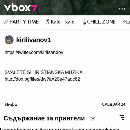
Member of
👾
🎉 PARTY TIME
👂 Клю – клю
🪀CHILL ZONE
⭐Li
kirilivanov1
https://twitter.com/kirilsandov
SVALETE SI HRISTIANSKA MUZIKA
http://dox.bg/files/dw?a=20e47adc62
Инфо
СЛЕДВАЙ
24
Съдържание за приятели
Потребителят все още няма качено съдържание.