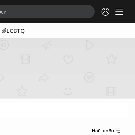
🌈LGBTQ
Най-нови