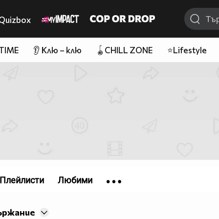
Quizbox
 TIME
👂 Клю – клю
🪀CHILL ZONE
⭐Lifestyle
Плейлисти
Любими
ържание