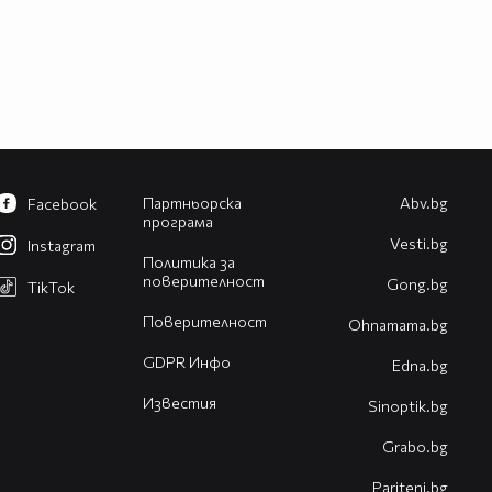
Партньорска
Abv.bg
Facebook
програма
Vesti.bg
Instagram
Политика за
поверителност
Gong.bg
TikTok
Поверителност
Оhnamama.bg
GDPR Инфо
Edna.bg
Известия
Sinoptik.bg
Grabo.bg
Pariteni.bg