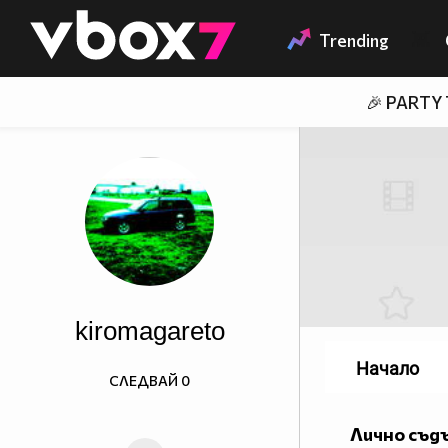
Member of
👾
Trending
🎉 PARTY
kiromagareto
Начало
СЛЕДВАЙ
0
Лично съд