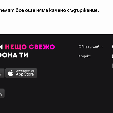
елят все още няма качено съдържание.
Общи условия
Кодекс