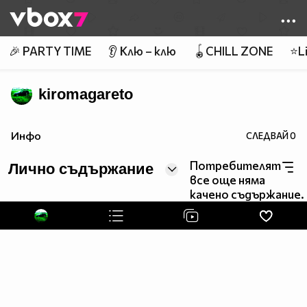
Member of
👾
🎉 PARTY TIME
👂 Клю – клю
🪀CHILL ZONE
⭐Li
kiromagareto
Инфо
СЛЕДВАЙ
0
Потребителят
Лично съдържание
все още няма
качено съдържание.