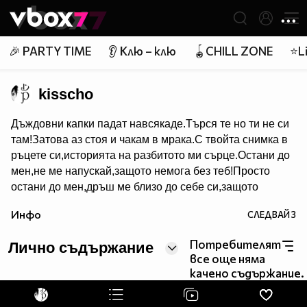
Member of
👾
🎉 PARTY TIME
👂 Клю – клю
🪀CHILL ZONE
⭐Li
kisscho
Дъждовни капки падат навсякаде.Търся те но ти не си
там!Затова аз стоя и чакам в мрака.С твойта снимка в
ръцете си,историята на разбитото ми сърце.Остани до
мен,не ме напускай,защото немога без теб!Просто
остани до мен,дръш ме близо до себе си,защото
построих света около теб.
Инфо
СЛЕДВАЙ
3
Потребителят
Лично съдържание
все още няма
качено съдържание.