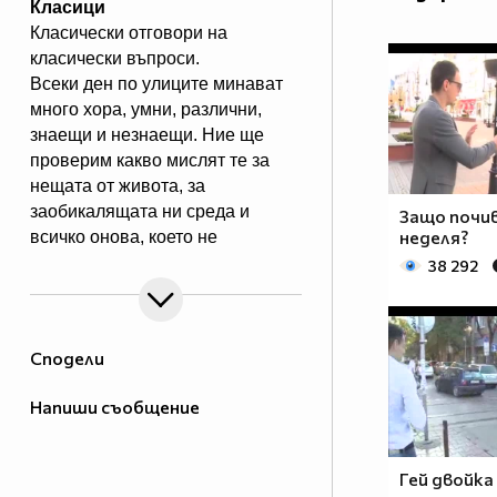
Класици
Класически отговори на
класически въпроси.
Всеки ден по улиците минават
много хора, умни, различни,
знаещи и незнаещи. Ние ще
проверим какво мислят те за
нещата от живота, за
заобикалящата ни среда и
Защо почи
неделя?
всичко онова, което не
може да се „каже” по
38 292
телевизията.В предаването ще
видите Даниел Петканов /Лудия
репортер/ в откровен разговор с
Сподели
хората.
Eпизодите на Класици може да
Напиши съобщение
гледате и в
Гей двойка