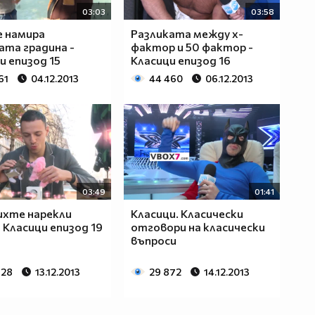
03:03
03:58
е намира
Разликата между х-
ата градина -
фактор и 50 фактор -
и епизод 15
Класици епизод 16
61
04.12.2013
44 460
06.12.2013
03:49
01:41
ихте нарекли
Класици. Класически
- Класици епизод 19
отговори на класически
въпроси
728
13.12.2013
29 872
14.12.2013