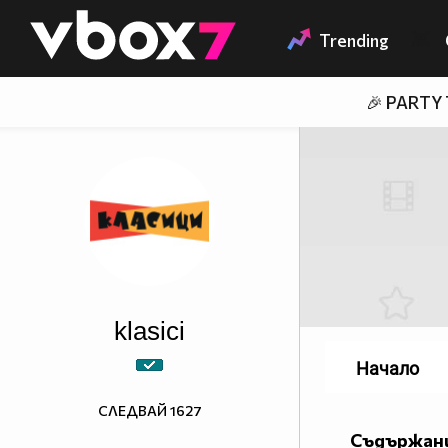
Member of
👾
Trending
🎉 PARTY
klasici
Начало
СЛЕДВАЙ
1627
Съдържани