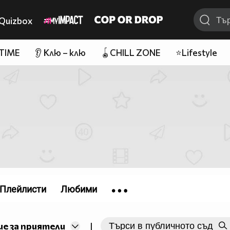
Quizbox
 TIME
👂 Клю – клю
🪀CHILL ZONE
⭐Lifestyle
Плейлисти
Любими
е за приятели
|