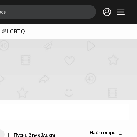
🌈LGBTQ
Най-стари
|
Пусни в плейлист