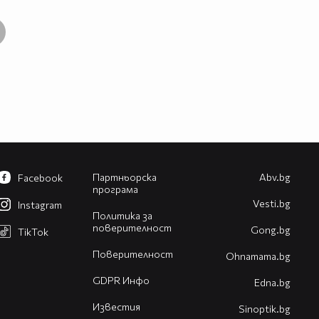
Партньорска
Abv.bg
Facebook
програма
Vesti.bg
Instagram
Политика за
поверителност
Gong.bg
TikTok
Поверителност
Оhnamama.bg
GDPR Инфо
Edna.bg
Известия
Sinoptik.bg