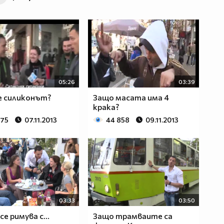
05:26
03:39
е силиконът?
Защо масата има 4
крака?
875
07.11.2013
44 858
09.11.2013
03:33
03:50
е римува с...
Защо трамваите са