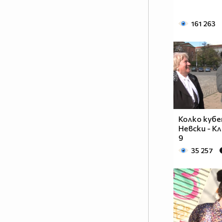
161 263
Колко кубе
Невски - К
9
35 257