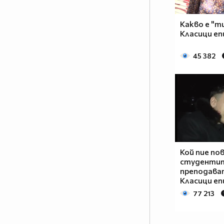
Какво е "т
Класици еп
45 382
Кой пие пов
студентит
преподава
Класици еп
77 213