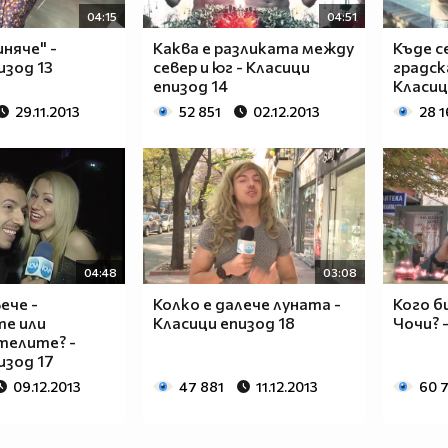
04:15
04:51
иняче" -
Каква е разликата между
Къде с
изод 13
север и юг - Класици
градск
епизод 14
Класиц
29.11.2013
52 851
02.12.2013
28 1
04:48
03:08
ече -
Колко е далече луната -
Кого б
е или
Класици епизод 18
Чочи? 
телите? -
изод 17
09.12.2013
47 881
11.12.2013
60 