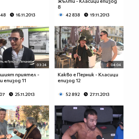
жълти - Класици епизод
8
848
16.11.2013
42 838
19.11.2013
03:24
04:04
шият приятел -
Какво е Перник - Класици
и епизод 11
епизод 12
807
25.11.2013
52 892
27.11.2013