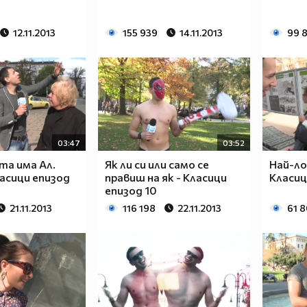
12.11.2013
155 939
14.11.2013
99 
03:47
03:52
та има Ал.
Як ли си или само се
Най-ло
ласици епизод
правиш на як - Класици
Класиц
епизод 10
21.11.2013
116 198
22.11.2013
61 