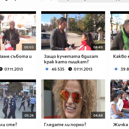
05:03
04:49
ваме събота и
Защо кучетата вдигат
Какво 
крак като пишкат?
07.11.2013
46 535
07.11.2013
39 
05:24
04:48
 ли сте?
Гледате ли порно?
Жичка с