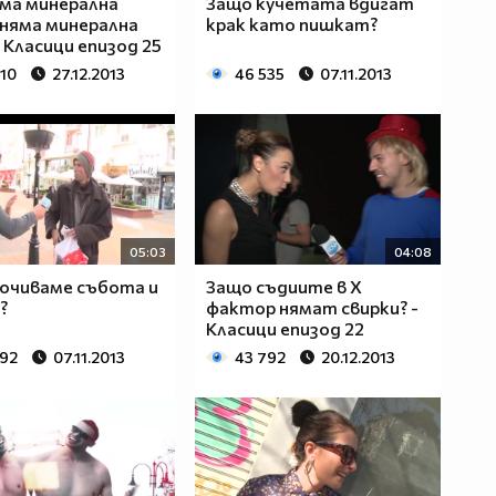
ма минерална
Защо кучетата вдигат
 няма минерална
крак като пишкат?
- Класици епизод 25
910
27.12.2013
46 535
07.11.2013
05:03
04:08
очиваме събота и
Защо съдиите в Х
?
фактор нямат свирки? -
Класици епизод 22
292
07.11.2013
43 792
20.12.2013