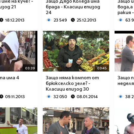
и име на куче? -
Защо Дядо Коледа има
Защо и
изод 21
брада - Класици епизод
вода,а
24
ракия 
18.12.2013
23 549
25.12.2013
63 
03:39
03:45
та има 4
Защо няма компот от
Защо п
брюкселско зеле? -
неделя
Класици епизод 30
09.11.2013
32 050
08.01.2014
38 