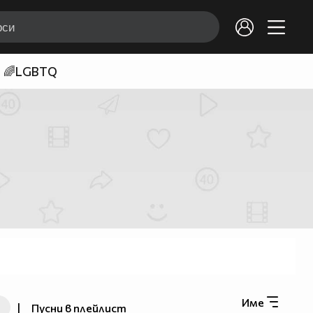
🌈LGBTQ
Име
|
Пусни в плейлист