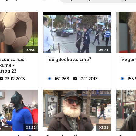
02:50
05:24
сии са най-
Гей двойка ли сте?
Гледат
ките -
изод 23
23.12.2013
161 263
12.11.2013
155
03:53
03:33