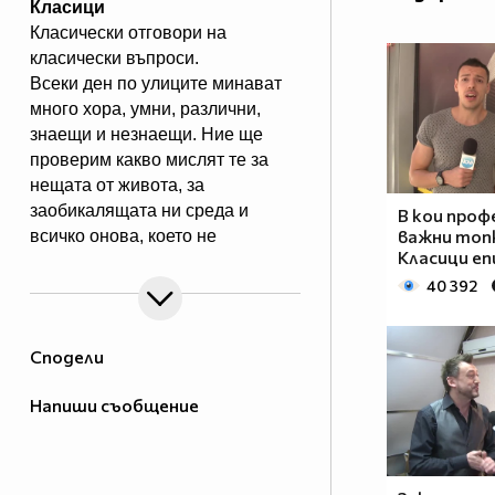
Класици
Класически отговори на
класически въпроси.
Всеки ден по улиците минават
много хора, умни, различни,
знаещи и незнаещи. Ние ще
проверим какво мислят те за
нещата от живота, за
заобикалящата ни среда и
В кои профе
важни топ
всичко онова, което не
Класици еп
може да се „каже” по
40 392
телевизията.В предаването ще
видите Даниел Петканов /Лудия
репортер/ в откровен разговор с
Сподели
хората.
Eпизодите на Класици може да
Напиши съобщение
гледате и в