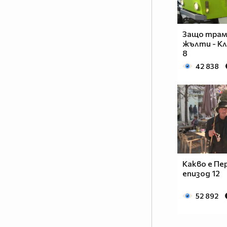
Защо трам
жълти - Кл
8
42 838
Какво е Пе
епизод 12
52 892