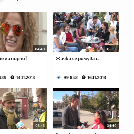
04:48
03:33
е ли порно?
Жичка се римува с...
 939
14.11.2013
99 848
16.11.2013
03:43
04:49