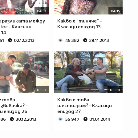
04:51
04:15
е разликата между
Какво е "тиняче" -
 юг - Класици
Класици епизод 13
 14
51
02.12.2013
45 382
29.11.2013
03:31
03:58
е това
Какво е това
звивачка? -
шестограм? - Класици
и епизод 26
епизод 27
886
30.12.2013
55 947
01.01.2014