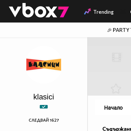
Member of
👾
Trending
🎉 PARTY
klasici
Начало
СЛЕДВАЙ
1627
Съдържани