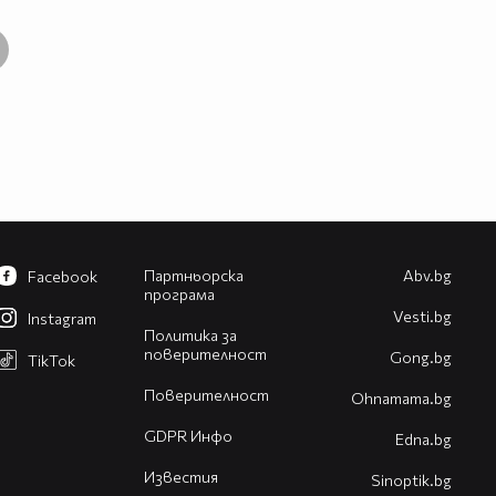
Партньорска
Abv.bg
Facebook
програма
Vesti.bg
Instagram
Политика за
поверителност
Gong.bg
TikTok
Поверителност
Оhnamama.bg
GDPR Инфо
Edna.bg
Известия
Sinoptik.bg