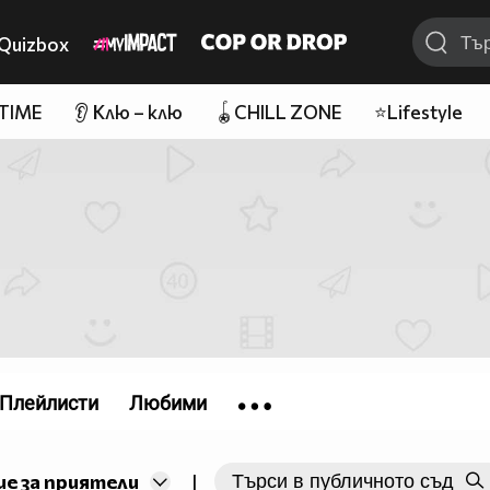
Quizbox
 TIME
👂 Клю – клю
🪀CHILL ZONE
⭐Lifestyle
Плейлисти
Любими
е за приятели
|