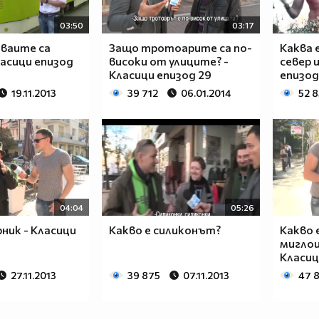
03:50
03:17
ваите са
Защо тротоарите са по-
Каква 
асици епизод
високи от улиците? -
север и
Класици епизод 29
епизод
19.11.2013
39 712
06.01.2014
52 8
04:04
05:26
рник - Класици
Какво е силиконът?
Какво 
миглои
Класиц
27.11.2013
39 875
07.11.2013
47 