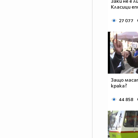
Заки не е л
Класици еп
27 077
Защо маса
крака?
44 858