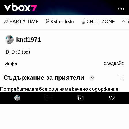
Member of
👾
🎉 PARTY TIME
👂 Клю – клю
🪀CHILL ZONE
⭐Li
knd1971
:D :D :D (bg)
Инфо
СЛЕДВАЙ
2
Съдържание за приятели
Потребителят все още няма качено съдържание.