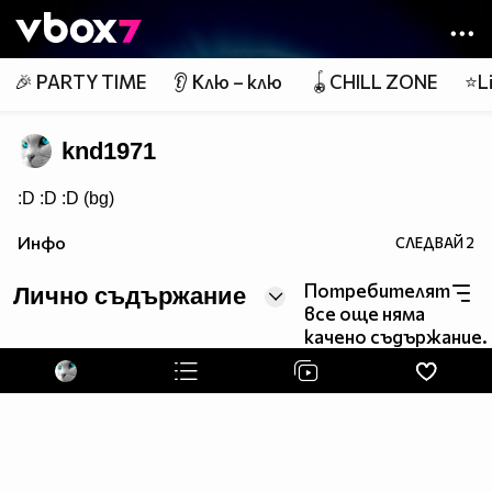
Member of
👾
🎉 PARTY TIME
👂 Клю – клю
🪀CHILL ZONE
⭐Li
knd1971
:D :D :D (bg)
Инфо
СЛЕДВАЙ
2
Потребителят
Лично съдържание
все още няма
качено съдържание.