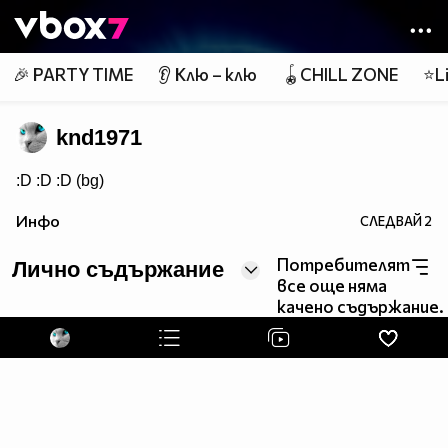
Member of
👾
🎉 PARTY TIME
👂 Клю – клю
🪀CHILL ZONE
⭐Li
knd1971
:D :D :D (bg)
Инфо
СЛЕДВАЙ
2
Потребителят
Лично съдържание
все още няма
качено съдържание.