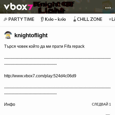
Member of
👾
🎉 PARTY TIME
👂 Клю – клю
🪀CHILL ZONE
⭐Li
knightoflight
Търся човек който да ми прати Fifa repack
-----------------------------------------------------------------------------------
-----------------------------------------
http://www.vbox7.com/play:524d4c06d9
-----------------------------------------------------------------------------------
-----------------------------------------
/>
Инфо
СЛЕДВАЙ
1