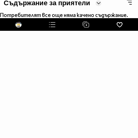
Съдържание за приятели
Потребителят все още няма качено съдържание.
-----------------------------------------------------------------------------------
-----------------------------------------
|
|
\/
Ученически речник:
1. Училище - самотен манастир
2. Ученик - затворник №213
3. Ученичка - момиче в черно
4. Класен ръководител :
а) враг №1