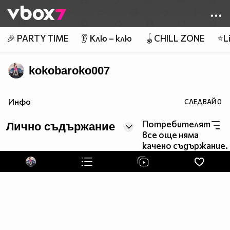
Member of
👾
🎉 PARTY TIME
👂 Клю – клю
🪀CHILL ZONE
⭐Li
kokobaroko007
Инфо
СЛЕДВАЙ
0
Потребителят
Лично съдържание
все още няма
качено съдържание.