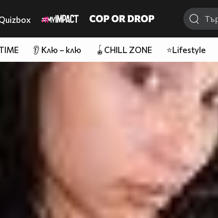
Quizbox
 TIME
👂 Клю – клю
🪀CHILL ZONE
⭐Lifestyle