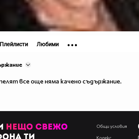
Плейлисти
Любими
ържание
елят все още няма качено съдържание.
Общи условия
Кодекс