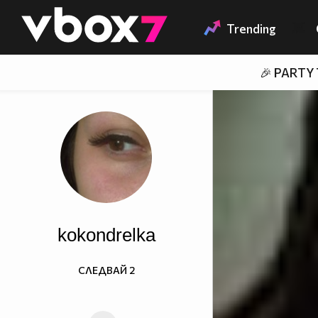
Member of
👾
Trending
🎉 PARTY
kokondrelka
СЛЕДВАЙ
2