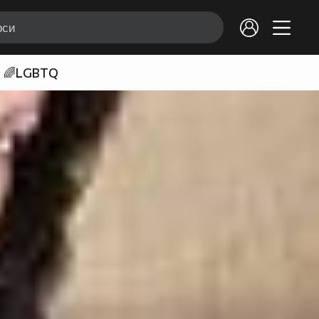
🌈LGBTQ