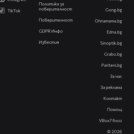
Политика за
поверителност
Gong.bg
TikTok
Поверителност
Оhnamama.bg
GDPR Инфо
Edna.bg
Известия
Sinoptik.bg
Grabo.bg
Pariteni.bg
За нас
За реклама
Контакт
Помощ
VBox7 блог
© 2026