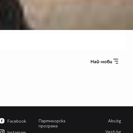
Най-нови
Партньорска
Abv.bg
Facebook
програма
Vesti.bg
Instagram