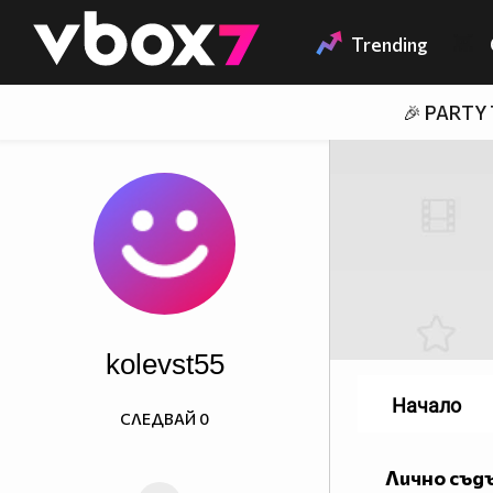
Member of
👾
Trending
🎉 PARTY
kolevst55
Начало
СЛЕДВАЙ
0
Лично съд