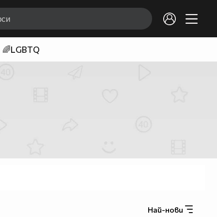
🌈LGBTQ
Най-нови