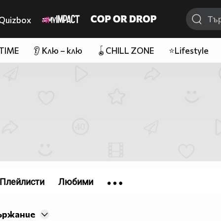
Quizbox
 TIME
👂 Клю – клю
🪀CHILL ZONE
⭐Lifestyle
Плейлисти
Любими
ържание