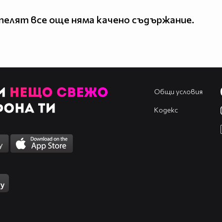
елят все още няма качено съдържание.
Общи условия
Кодекс