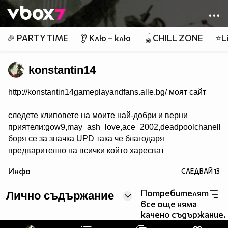
Member of
👾
🎉 PARTY TIME
👂 Клю – клю
🪀CHILL ZONE
⭐Li
konstantin14
http://konstantin14gameplayandfans.alle.bg/ моят сайт
следете клиповете на моите най-добри и верни
приятели:gow9,may_ash_love,ace_2002,deadpoolchanell
боря се за значка UPD така че благодаря
предварително на всички който харесват
клиповете ми и ми следят профила.последвайте ме в
Инфо
СЛЕДВАЙ
13
twitter @konstantin2468 и се абонирайте за мен в
youtube konstantin kondov
Потребителят
Лично съдържание
все още няма
качено съдържание.