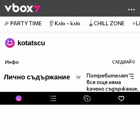
Member of
👾
🎉 PARTY TIME
👂 Клю – клю
🪀CHILL ZONE
⭐Li
kotatscu
Инфо
СЛЕДВАЙ
0
Потребителят
Лично съдържание
все още няма
качено съдържание.