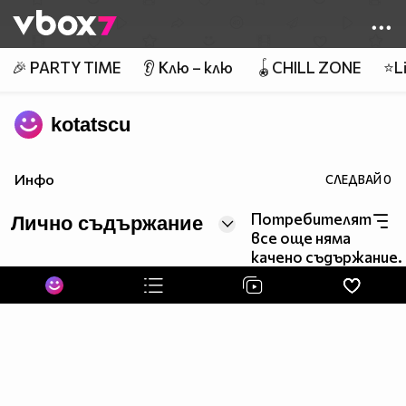
Member of
👾
🎉 PARTY TIME
👂 Клю – клю
🪀CHILL ZONE
⭐Li
kotatscu
Инфо
СЛЕДВАЙ
0
Потребителят
Лично съдържание
все още няма
качено съдържание.