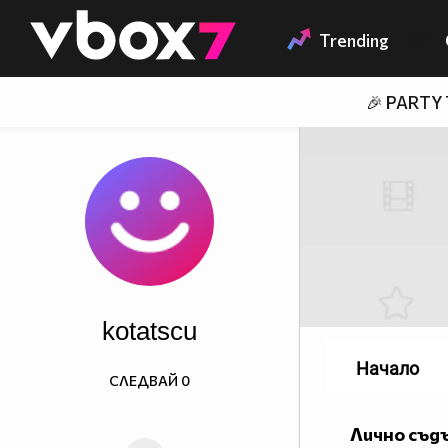
Member of
👾
Trending
🎉 PARTY
kotatscu
Начало
СЛЕДВАЙ
0
Лично съд