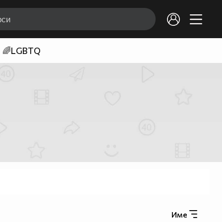
🌈LGBTQ
Име