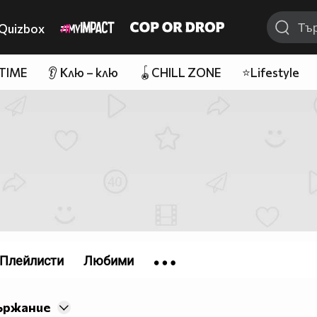
Quizbox
 TIME
👂 Клю – клю
🪀CHILL ZONE
⭐Lifestyle
Плейлисти
Любими
ържание