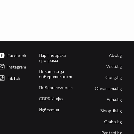
Партньорска
Abv.bg
Facebook
програма
Vesti.bg
Instagram
Политика за
поверителност
Gong.bg
TikTok
Поверителност
Оhnamama.bg
GDPR Инфо
Edna.bg
Известия
Sinoptik.bg
Grabo.bg
Pariteni.bg