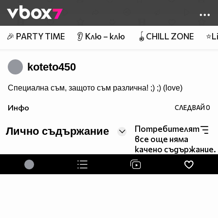
Member of
👾
🎉 PARTY TIME
👂 Клю – клю
🪀CHILL ZONE
⭐Li
koteto450
Специална съм, защото съм различна! ;) ;) (love)
Инфо
СЛЕДВАЙ
0
Потребителят
Лично съдържание
все още няма
качено съдържание.