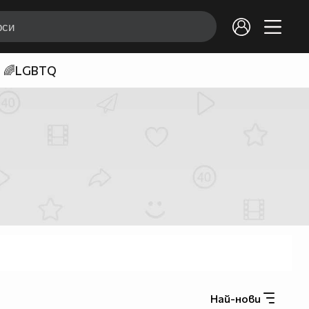
🌈LGBTQ
Най-нови