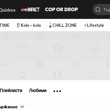
Quizbox
 TIME
👂 Клю – клю
🪀CHILL ZONE
⭐Lifestyle
Плейлисти
Любими
ържание