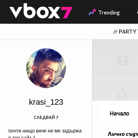
Member of
👾
Trending
🎉 PARTY
krasi_123
Начало
СЛЕДВАЙ
7
почти нищо вече не ме задържа
Лично съд
в тоя сайт :|