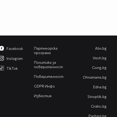
Партньорска
Abv.bg
Facebook
програма
Vesti.bg
Instagram
Политика за
поверителност
Gong.bg
TikTok
Поверителност
Оhnamama.bg
GDPR Инфо
Edna.bg
Известия
Sinoptik.bg
Grabo.bg
Pariteni.bg