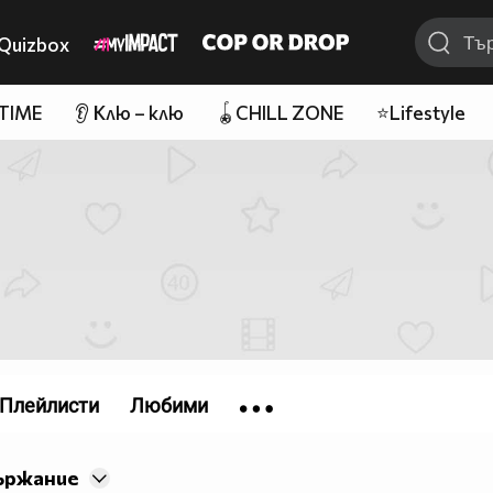
Quizbox
 TIME
👂 Клю – клю
🪀CHILL ZONE
⭐Lifestyle
Плейлисти
Любими
ържание