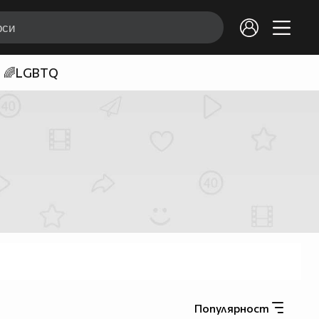
🌈LGBTQ
Популярност