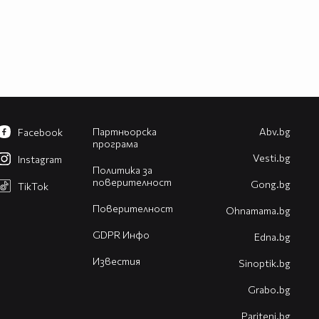
Партньорска
Abv.bg
Facebook
програма
Vesti.bg
Instagram
Политика за
поверителност
Gong.bg
TikTok
Поверителност
Оhnamama.bg
GDPR Инфо
Edna.bg
Известия
Sinoptik.bg
Grabo.bg
Pariteni.bg