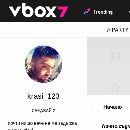
Member of
👾
Trending
🎉 PARTY
krasi_123
Начало
СЛЕДВАЙ
7
почти нищо вече не ме задържа
Лично съд
в тоя сайт :|