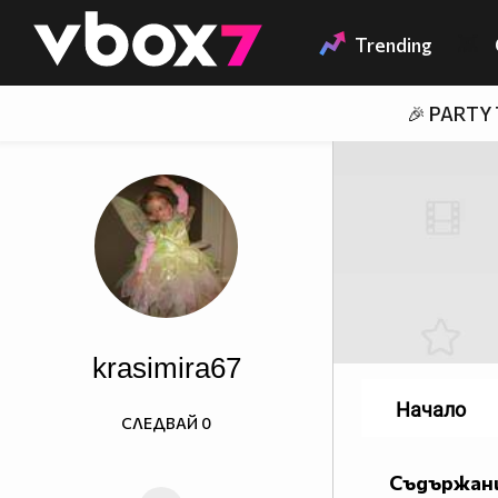
Member of
👾
Trending
🎉 PARTY
krasimira67
Начало
СЛЕДВАЙ
0
Съдържани