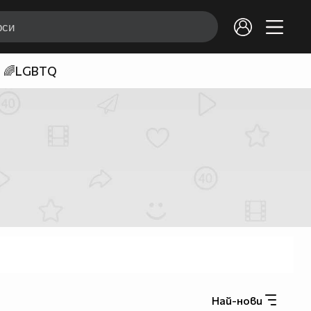
🌈LGBTQ
Най-нови