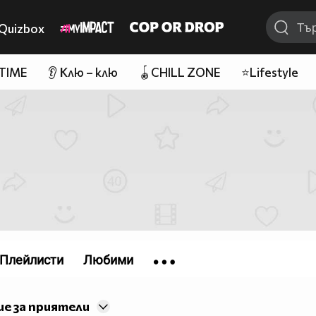
Quizbox
 TIME
👂 Клю – клю
🪀CHILL ZONE
⭐Lifestyle
Плейлисти
Любими
е за приятели