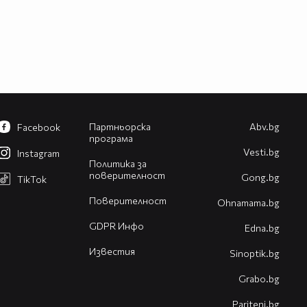
Партньорска
Abv.bg
Facebook
програма
Vesti.bg
Instagram
Политика за
поверителност
Gong.bg
TikTok
Поверителност
Оhnamama.bg
GDPR Инфо
Edna.bg
Известия
Sinoptik.bg
Grabo.bg
Pariteni.bg