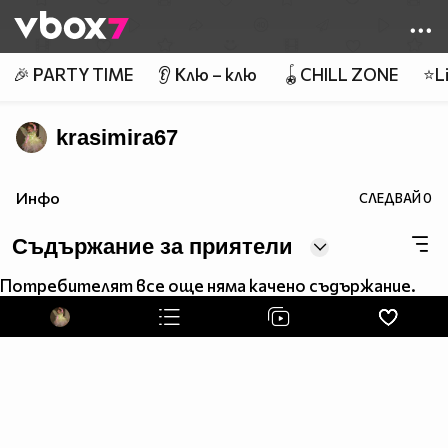
Member of
👾
🎉 PARTY TIME
👂 Клю – клю
🪀CHILL ZONE
⭐Li
krasimira67
Инфо
СЛЕДВАЙ
0
Съдържание за приятели
Потребителят все още няма качено съдържание.