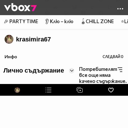
Member of
👾
🎉 PARTY TIME
👂 Клю – клю
🪀CHILL ZONE
⭐Li
krasimira67
Инфо
СЛЕДВАЙ
0
Потребителят
Лично съдържание
все още няма
качено съдържание.