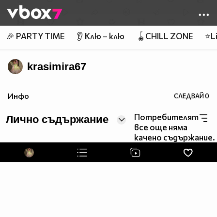
Member of
👾
🎉 PARTY TIME
👂 Клю – клю
🪀CHILL ZONE
⭐Li
krasimira67
Инфо
СЛЕДВАЙ
0
Потребителят
Лично съдържание
все още няма
качено съдържание.