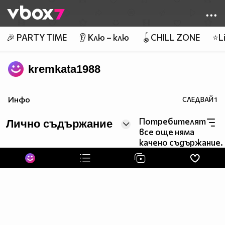
Member of
👾
🎉 PARTY TIME
👂 Клю – клю
🪀CHILL ZONE
⭐Li
kremkata1988
Инфо
СЛЕДВАЙ
1
Потребителят
Лично съдържание
все още няма
качено съдържание.