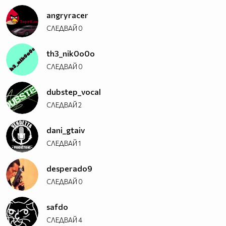
angryracer
СЛЕДВАЙ
0
th3_nik0o0o
СЛЕДВАЙ
0
dubstep_vocal
СЛЕДВАЙ
2
dani_gtaiv
СЛЕДВАЙ
1
desperado9
СЛЕДВАЙ
0
safdo
СЛЕДВАЙ
4