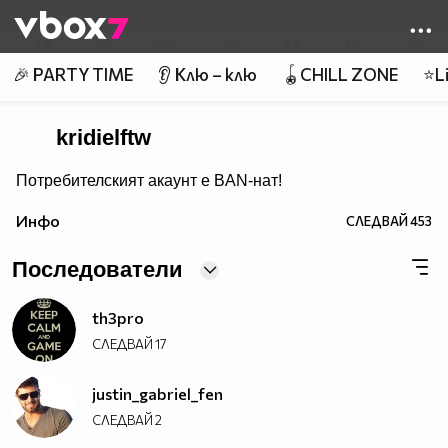
Member of
👾
🎉 PARTY TIME
👂 Клю – клю
🪀CHILL ZONE
⭐Li
kridielftw
Потребителският акаунт е BAN-нат!
Инфо
СЛЕДВАЙ
453
Последователи
th3pro
СЛЕДВАЙ
17
justin_gabriel_fen
СЛЕДВАЙ
2