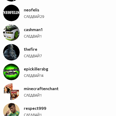
neofelis
СЛЕДВАЙ
29
cashman1
СЛЕДВАЙ
1
thefire
СЛЕДВАЙ
7
epickillersbg
СЛЕДВАЙ
14
minecraftenchant
СЛЕДВАЙ
1
respect999
СЛЕДВАЙ
1