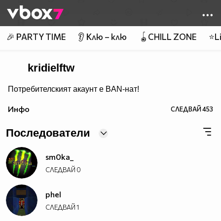
Member of
👾
🎉 PARTY TIME
👂 Клю – клю
🪀CHILL ZONE
⭐Li
kridielftw
Потребителският акаунт е BAN-нат!
Инфо
СЛЕДВАЙ
453
Последователи
sm0ka_
СЛЕДВАЙ
0
phel
СЛЕДВАЙ
1