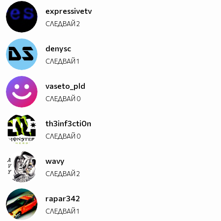
expressivetv
СЛЕДВАЙ
2
denysc
СЛЕДВАЙ
1
vaseto_pld
СЛЕДВАЙ
0
th3inf3cti0n
СЛЕДВАЙ
0
wavy
СЛЕДВАЙ
2
rapar342
СЛЕДВАЙ
1