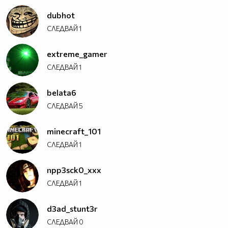
dubhot
СЛЕДВАЙ
1
extreme_gamer
СЛЕДВАЙ
1
belata6
СЛЕДВАЙ
5
minecraft_101
СЛЕДВАЙ
1
npp3sck0_xxx
СЛЕДВАЙ
1
d3ad_stunt3r
СЛЕДВАЙ
0