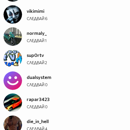
vikimimi
СЛЕДВАЙ
6
normaly_
СЛЕДВАЙ
1
sup0rtv
СЛЕДВАЙ
2
dualsystem
СЛЕДВАЙ
0
rapar3423
СЛЕДВАЙ
0
die_in_hell
СЛЕДВАЙ
4