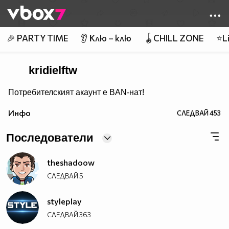
Member of
👾
🎉 PARTY TIME
👂 Клю – клю
🪀CHILL ZONE
⭐Li
kridielftw
Потребителският акаунт е BAN-нат!
Инфо
СЛЕДВАЙ
453
Последователи
theshadoow
СЛЕДВАЙ
5
styleplay
СЛЕДВАЙ
363