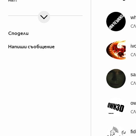
wh
СЛ
Сподели
Напиши съобщение
iv
СЛ
sa
СЛ
o
СЛ
fi