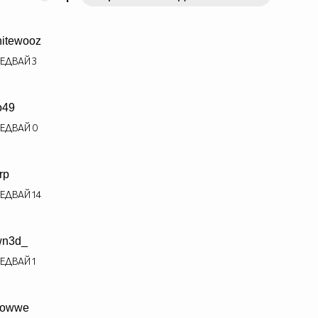
itewooz
ЕДВАЙ
3
o49
ЕДВАЙ
0
rp
ЕДВАЙ
14
wn3d_
ЕДВАЙ
1
dowwe