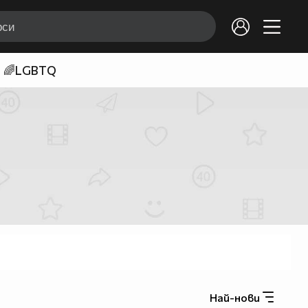
🌈LGBTQ
Най-нови