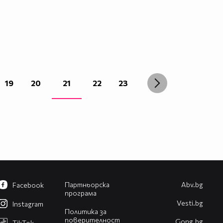
19
20
21
22
23
Партньорска
Abv.bg
Facebook
програма
Vesti.bg
Instagram
Политика за
поверителност
Gong.bg
TikTok