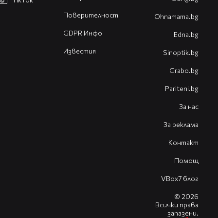
Поверителност
Оhnamama.bg
GDPR Инфо
Edna.bg
Известия
Sinoptik.bg
Grabo.bg
Pariteni.bg
За нас
За реклама
Контакт
Помощ
VBox7 блог
© 2026
Всички права
запазени.