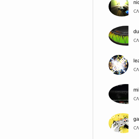
ni
СЛ
du
СЛ
le
СЛ
mi
СЛ
ga
СЛ