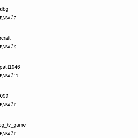
dbg
ЕДВАЙ
7
ecraft
ЕДВАЙ
9
patit1946
ЕДВАЙ
10
r099
ЕДВАЙ
0
og_tv_game
ЕДВАЙ
0