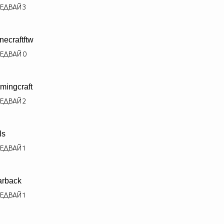
ЕДВАЙ
3
necraftftw
ЕДВАЙ
0
mingcraft
ЕДВАЙ
2
ls
ЕДВАЙ
1
arback
ЕДВАЙ
1