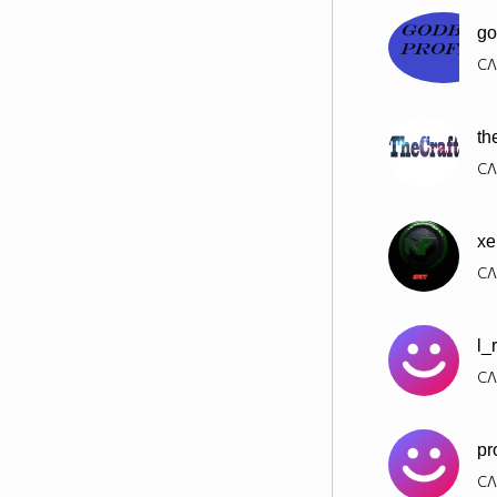
go
СЛ
th
СЛ
xe
СЛ
l_
СЛ
pr
СЛ