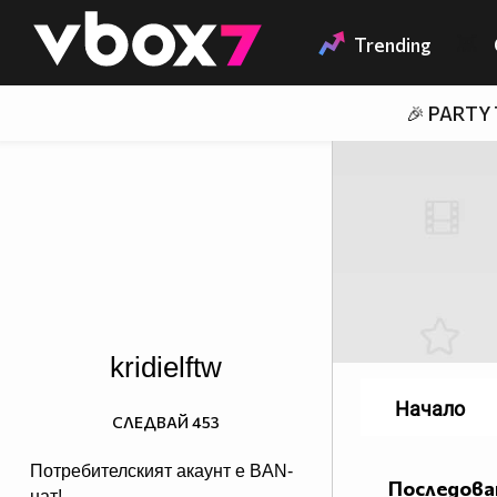
Member of
👾
Trending
🎉 PARTY
kridielftw
Начало
СЛЕДВАЙ
453
Потребителският акаунт е BAN-
Последова
нат!