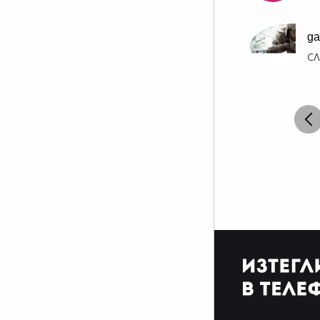
ga
СЛ