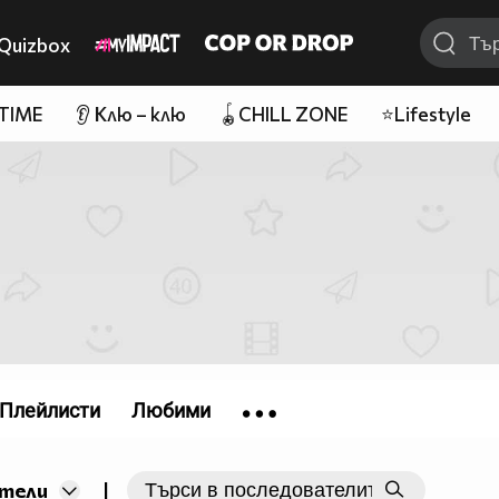
Quizbox
 TIME
👂 Клю – клю
🪀CHILL ZONE
⭐Lifestyle
Плейлисти
Любими
|
тели