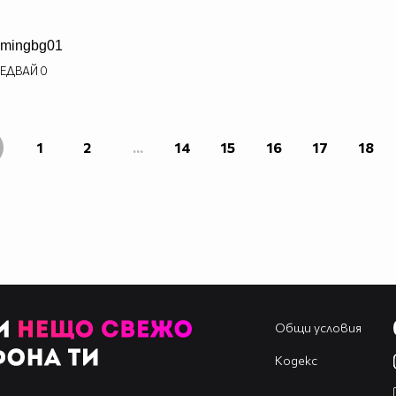
mingbg01
ЕДВАЙ
0
1
2
...
14
15
16
17
18
Общи условия
Кодекс