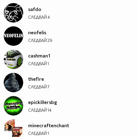
safdo
СЛЕДВАЙ
4
neofelis
СЛЕДВАЙ
29
cashman1
СЛЕДВАЙ
1
thefire
СЛЕДВАЙ
7
epickillersbg
СЛЕДВАЙ
14
minecraftenchant
СЛЕДВАЙ
1