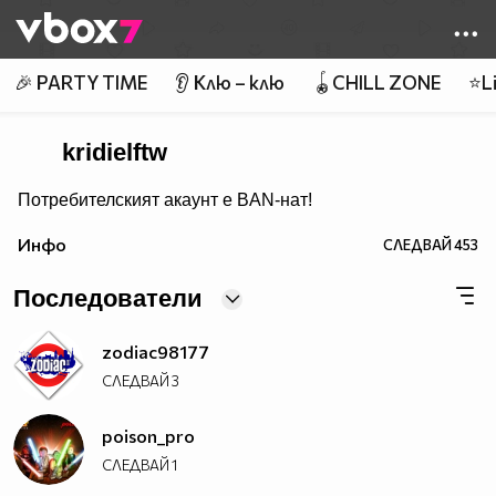
Member of
👾
🎉 PARTY TIME
👂 Клю – клю
🪀CHILL ZONE
⭐Li
kridielftw
Потребителският акаунт е BAN-нат!
Инфо
СЛЕДВАЙ
453
Последователи
zodiac98177
СЛЕДВАЙ
3
poison_pro
СЛЕДВАЙ
1