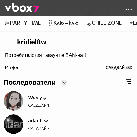
Member of
👾
🎉 PARTY TIME
👂 Клю – клю
🪀CHILL ZONE
⭐Li
kridielftw
Потребителският акаунт е BAN-нат!
Инфо
СЛЕДВАЙ
453
Последователи
Wuvlyڀ
СЛЕДВАЙ
1
adadftw
СЛЕДВАЙ
7