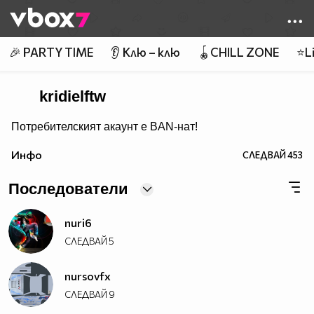
Member of
👾
🎉 PARTY TIME
👂 Клю – клю
🪀CHILL ZONE
⭐Li
kridielftw
Потребителският акаунт е BAN-нат!
Инфо
СЛЕДВАЙ
453
Последователи
nuri6
СЛЕДВАЙ
5
nursovfx
СЛЕДВАЙ
9