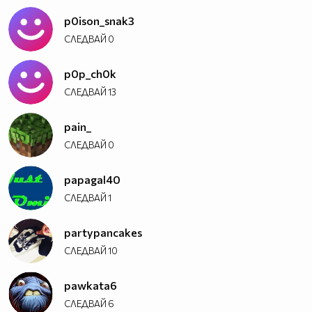
p0ison_snak3
СЛЕДВАЙ
0
p0p_ch0k
СЛЕДВАЙ
13
pain_
СЛЕДВАЙ
0
papagal40
СЛЕДВАЙ
1
partypancakes
СЛЕДВАЙ
10
pawkata6
СЛЕДВАЙ
6