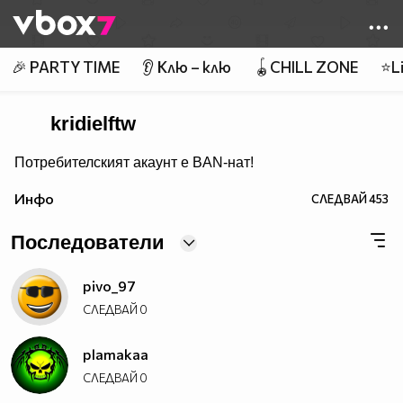
Member of
👾
🎉 PARTY TIME
👂 Клю – клю
🪀CHILL ZONE
⭐Li
kridielftw
Потребителският акаунт е BAN-нат!
Инфо
СЛЕДВАЙ
453
Последователи
pivo_97
СЛЕДВАЙ
0
plamakaa
СЛЕДВАЙ
0