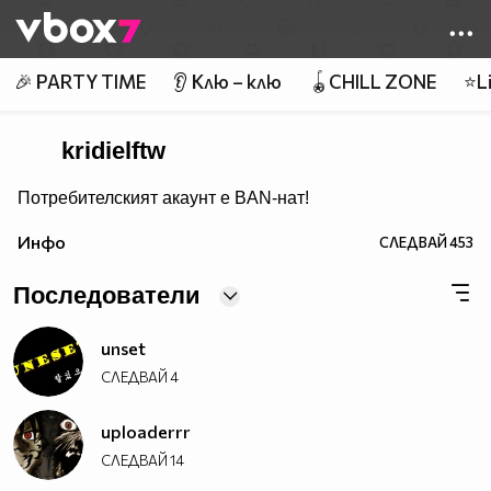
Member of
👾
🎉 PARTY TIME
👂 Клю – клю
🪀CHILL ZONE
⭐Li
kridielftw
Потребителският акаунт е BAN-нат!
Инфо
СЛЕДВАЙ
453
Последователи
unset
СЛЕДВАЙ
4
uploaderrr
СЛЕДВАЙ
14