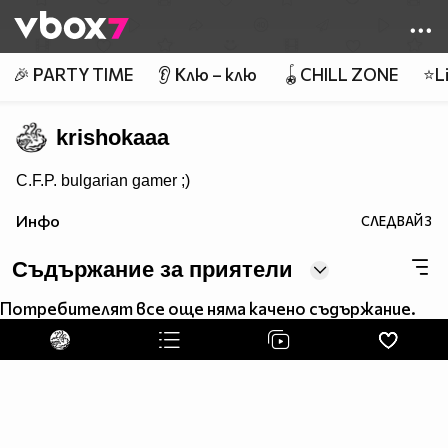
Member of
👾
🎉 PARTY TIME
👂 Клю – клю
🪀CHILL ZONE
⭐Li
krishokaaa
C.F.P. bulgarian gamer ;)
Инфо
СЛЕДВАЙ
3
Съдържание за приятели
Потребителят все още няма качено съдържание.