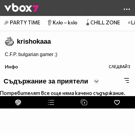
Member of
👾
🎉 PARTY TIME
👂 Клю – клю
🪀CHILL ZONE
⭐Li
krishokaaa
C.F.P. bulgarian gamer ;)
Инфо
СЛЕДВАЙ
3
Съдържание за приятели
Потребителят все още няма качено съдържание.