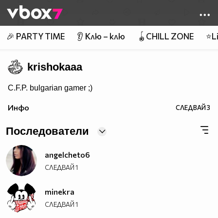
Member of
👾
🎉 PARTY TIME
👂 Клю – клю
🪀CHILL ZONE
⭐Li
krishokaaa
C.F.P. bulgarian gamer ;)
Инфо
СЛЕДВАЙ
3
Последователи
angelcheto6
СЛЕДВАЙ
1
minekra
СЛЕДВАЙ
1