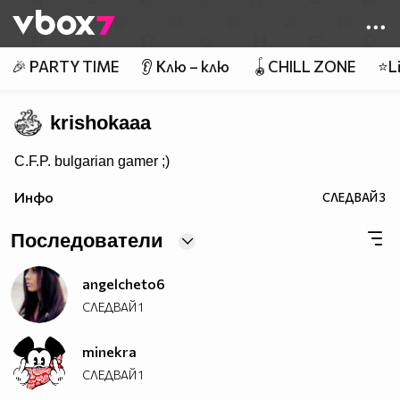
Member of
👾
🎉 PARTY TIME
👂 Клю – клю
🪀CHILL ZONE
⭐Li
krishokaaa
C.F.P. bulgarian gamer ;)
Инфо
СЛЕДВАЙ
3
Последователи
angelcheto6
СЛЕДВАЙ
1
minekra
СЛЕДВАЙ
1