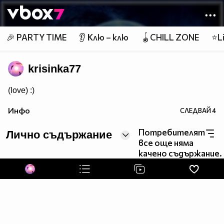
Member of
👾
🎉 PARTY TIME
👂 Клю – клю
🪀CHILL ZONE
⭐Li
krisinka77
(love) :)
Инфо
СЛЕДВАЙ
4
Обич никога не стига...
Потребителят
Лично съдържание
все още няма
Не можеш да накараш някого да те обича. можеш само
качено съдържание.
да позволиш да бъдеш обичан
(love) :* (love)