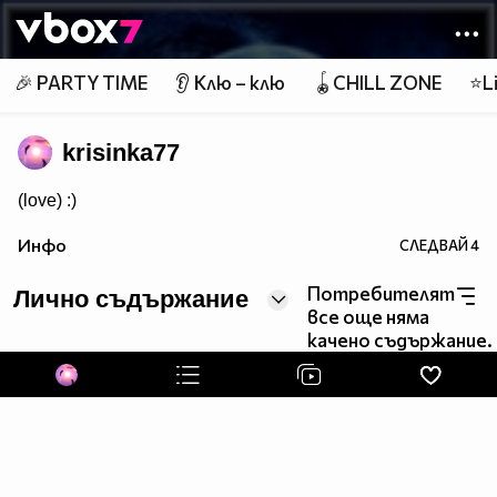
Member of
👾
🎉 PARTY TIME
👂 Клю – клю
🪀CHILL ZONE
⭐Li
krisinka77
(love) :)
Инфо
СЛЕДВАЙ
4
Обич никога не стига...
Потребителят
Лично съдържание
все още няма
Не можеш да накараш някого да те обича. можеш само
качено съдържание.
да позволиш да бъдеш обичан
(love) :* (love)